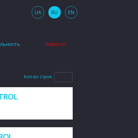
UA
RU
EN
ельность
Новости
Кол-во строк:
TROL
ROL