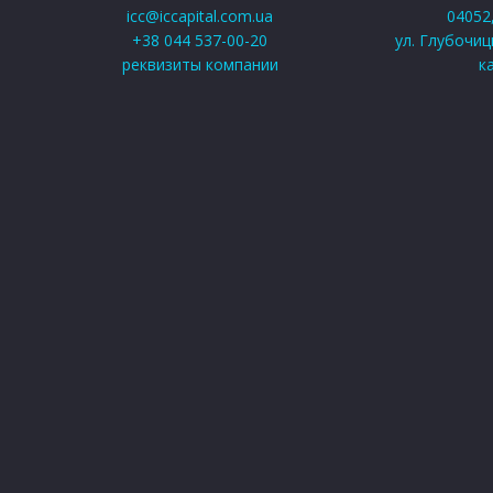
icc@iccapital.com.ua
04052,
+38 044 537-00-20
ул. Глубочицк
реквизиты компании
к