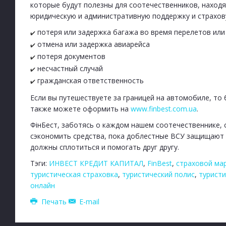
которые будут полезны для соотечественников, находя
юридическую и административную поддержку и страхову
потеря или задержка багажа во время перелетов или
✔️
отмена или задержка авиарейса
✔️
потеря документов
✔️
несчастный случай
✔️
гражданская ответственность
✔️
Если вы путешествуете за границей на автомобиле, то
также можете оформить на
www.finbest.com.ua
.
ФінБест, заботясь о каждом нашем соотечественнике, 
сэкономить средства, пока доблестные ВСУ защищают 
должны сплотиться и помогать друг другу.
Тэги:
ИНВЕСТ КРЕДИТ КАПИТАЛ
,
FinBest
,
страховой мар
туристическая страховка
,
туристический полис
,
туристи
онлайн
Печать
E-mail